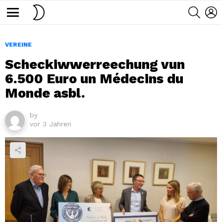
SWITCH
SEARC
L
SKIN
Menu
VEREINE
Scheckiwwerreechung vun
6.500 Euro un Médecins du
Monde asbl.
by
vor 3 Jahren