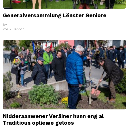
Generalversammlung Lënster Seniore
by
vor 2 Jahren
Nidderaanwener Veräiner hunn eng al
Traditioun opliewe geloos