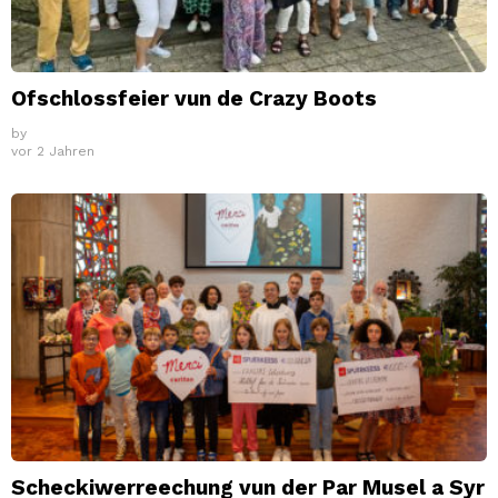
Ofschlossfeier vun de Crazy Boots
by
vor 2 Jahren
Scheckiwerreechung vun der Par Musel a Syr