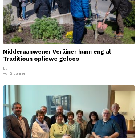
Nidderaanwener Veräiner hunn eng al
Traditioun opliewe geloos
by
vor 2 Jahren