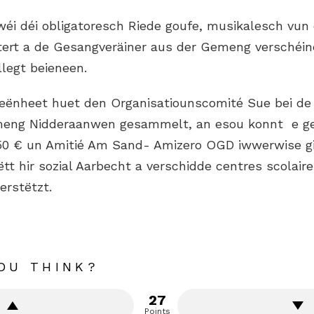
wéi déi obligatoresch Riede goufe, musikalesch vun 
ert a de Gesangveräiner aus der Gemeng verschéin
legt beieneen.
eeënheet huet den Organisatiounscomité Sue bei de 
meng Nidderaanwen gesammelt, an esou konnt e 
50 € un Amitié Am Sand- Amizero OGD iwwerwise gi
t hir sozial Aarbecht a verschidde centres scolair
rstëtzt.
OU THINK?
27
Points