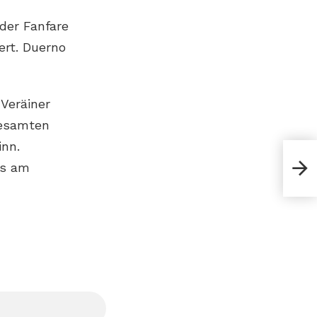
der Fanfare
ert. Duerno
Veräiner
gesamten
nn.
Gen
es am