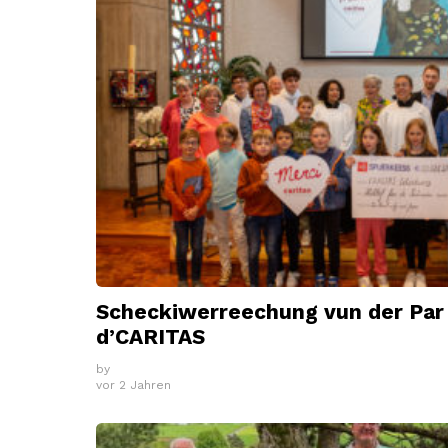
Scheckiwerreechung vun der Par 
d’CARITAS
by
vor 2 Jahren