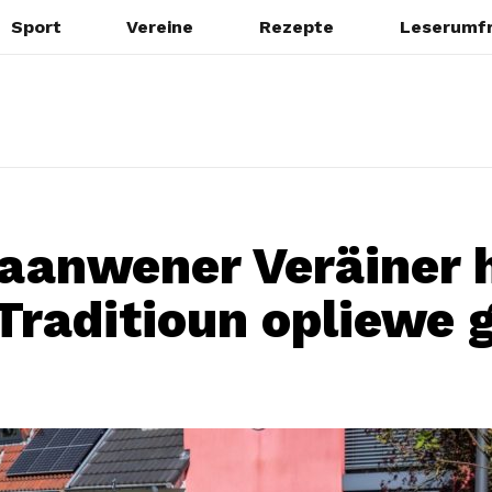
Sport
Vereine
Rezepte
Leserumf
aanwener Veräiner 
 Traditioun opliewe 