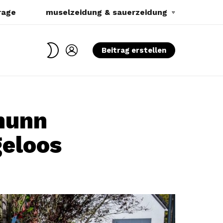
rage
muselzeidung & sauerzeidung
SWITCH
LOGIN
Beitrag erstellen
SKIN
hunn
geloos