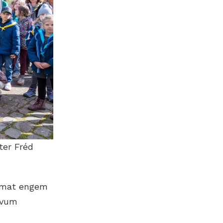
ter Fréd
, mat engem
 vum