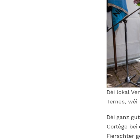
Déi lokal V
Ternes, wéi 
Déi ganz gu
Cortège bei
Fierschter 