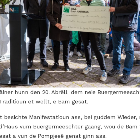
eräiner hunn den 20. Abrëll dem neie Buergermeesch
Traditioun et wëllt, e Bam gesat.
tt besichte Manifestatioun ass, bei guddem Wieder
 d’Haus vum Buergermeeschter gaang, wou de Bam
gesat a vun de Pompjeeë genat ginn ass.