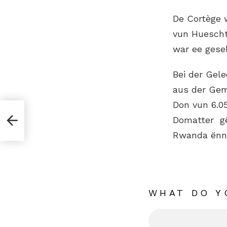
De Cortège 
vun Huescht
war ee gesel
Bei der Gel
aus der Ge
Don vun 6.0
Domatter gët
Rwanda ënne
WHAT DO Y