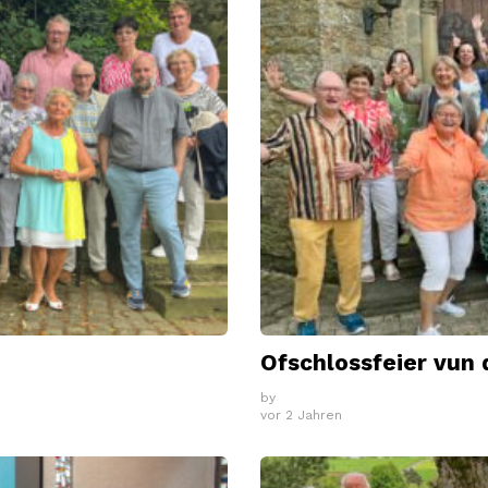
Ofschlossfeier vun 
by
vor 2 Jahren