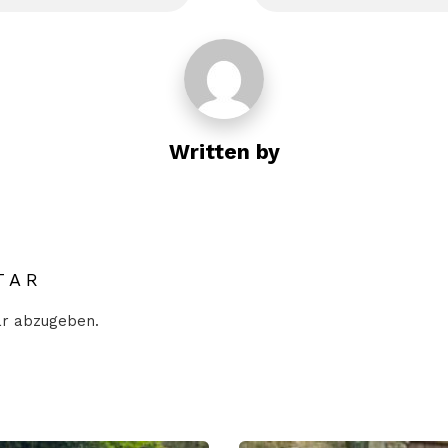
Written by
TAR
r abzugeben.