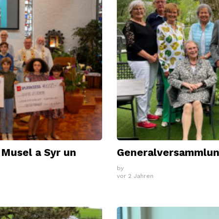
Musel a Syr un
Generalversammlun
by
vor 2 Jahren