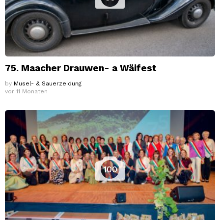
75. Maacher Drauwen- a Wäifest
by
Musel- & Sauerzeidung
vor 11 Monaten
100