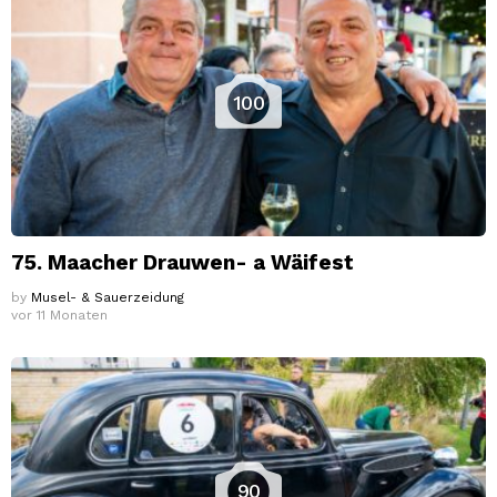
100
75. Maacher Drauwen- a Wäifest
by
Musel- & Sauerzeidung
vor 11 Monaten
90