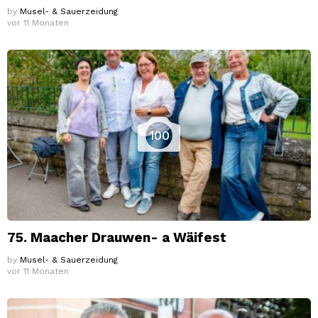
by
Musel- & Sauerzeidung
vor 11 Monaten
100
75. Maacher Drauwen- a Wäifest
by
Musel- & Sauerzeidung
vor 11 Monaten