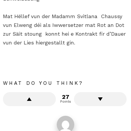
Mat Hëllef vun der Madamm Svitlana Chaussy
vun Elweng déi als Iwwersetzer mat Rot an Dot
zur Säit stoung konnt hei e Kontrakt fir d’Dauer
vun der Lies hiergestallt gin.
WHAT DO YOU THINK?
27
Points