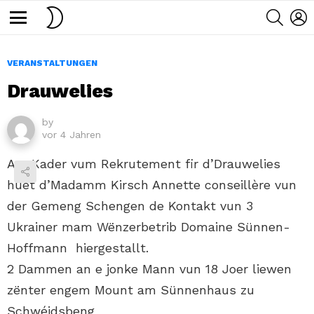
SWITCH
SEARC
L
SKIN
Menu
VERANSTALTUNGEN
Drauwelies
by
vor 4 Jahren
Am Kader vum Rekrutement fir d’Drauwelies
huet d’Madamm Kirsch Annette conseillère vun
der Gemeng Schengen de Kontakt vun 3
Ukrainer mam Wënzerbetrib Domaine Sünnen-
Hoffmann hiergestallt.
2 Dammen an e jonke Mann vun 18 Joer liewen
zënter engem Mount am Sünnenhaus zu
Schwéidsbeng