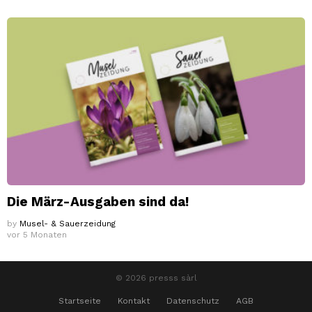
Die März-Ausgaben sind da!
by
Musel- & Sauerzeidung
vor 5 Monaten
© 2026 presss sàrl
Startseite
Kontakt
Datenschutz
AGB