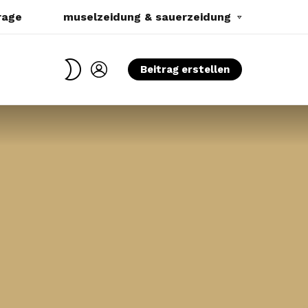
rage
muselzeidung & sauerzeidung
SWITCH
LOGIN
Beitrag erstellen
SKIN