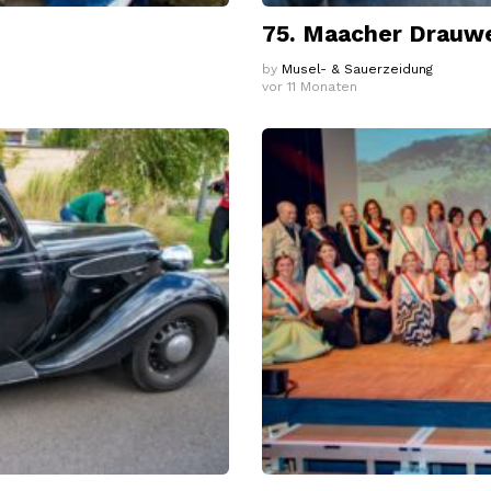
75. Maacher Drauwe
by
Musel- & Sauerzeidung
vor 11 Monaten