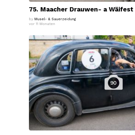
75. Maacher Drauwen- a Wäifest
by
Musel- & Sauerzeidung
vor 11 Monaten
90