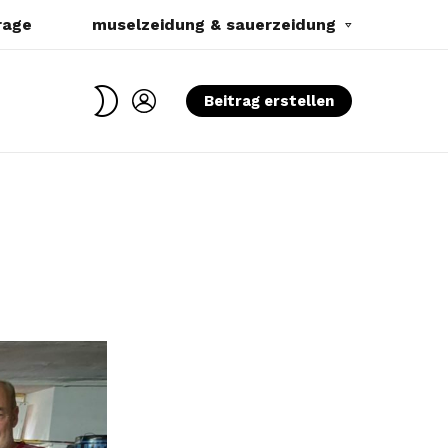
rage
muselzeidung & sauerzeidung
SWITCH
LOGIN
Beitrag erstellen
SKIN