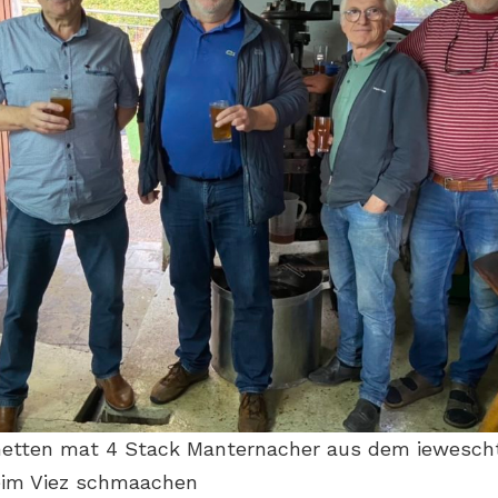
etten mat 4 Stack Manternacher aus dem iewescht
eim Viez schmaachen