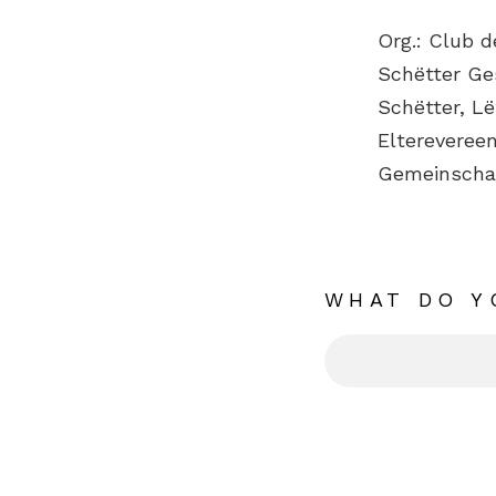
Org.: Club 
Schëtter Ge
Schëtter, L
Eltereveree
Gemeinschaf
WHAT DO Y