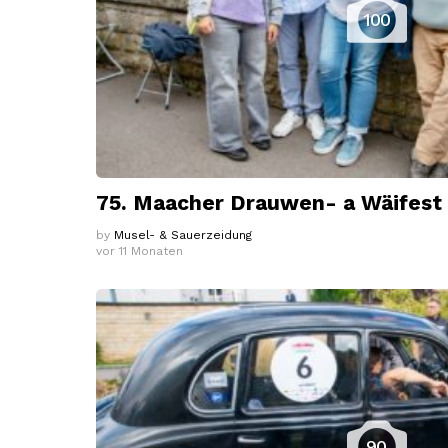
100
75. Maacher Drauwen- a Wäifest
by
Musel- & Sauerzeidung
vor 11 Monaten
90