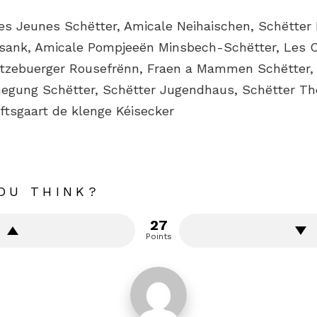
des Jeunes Schëtter, Amicale Neihaischen, Schëtter
sank, Amicale Pompjeeën Minsbech-Schëtter, Les 
ëtzebuerger Rousefrënn, Fraen a Mammen Schëtter,
negung Schëtter, Schëtter Jugendhaus, Schëtter Th
tsgaart de klenge Kéisecker
OU THINK?
27
Points