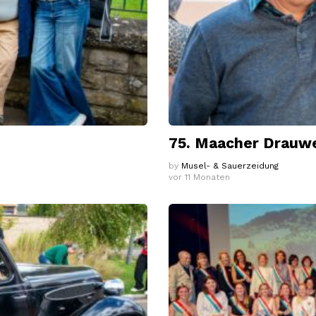
75. Maacher Drauwe
by
Musel- & Sauerzeidung
vor 11 Monaten