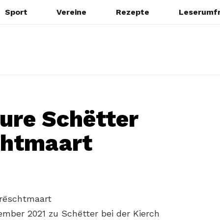
Sport
Vereine
Rezepte
Leserumf
ure Schëtter
chtmaart
rëschtmaart
zember 2021 zu Schëtter bei der Kierch