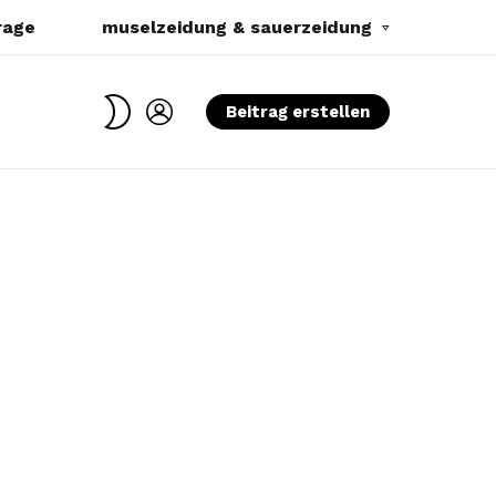
rage
muselzeidung & sauerzeidung
SWITCH
LOGIN
Beitrag erstellen
SKIN