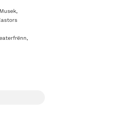
 Musek,
Castors
eaterfrënn,