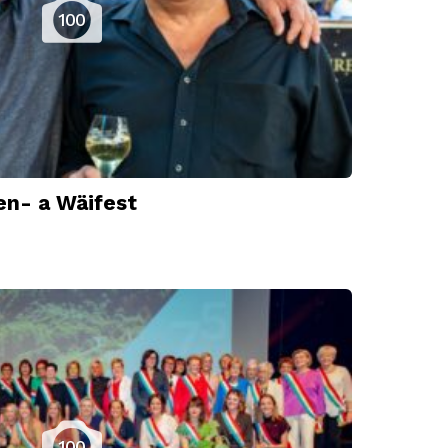
100
n- a Wäifest
100