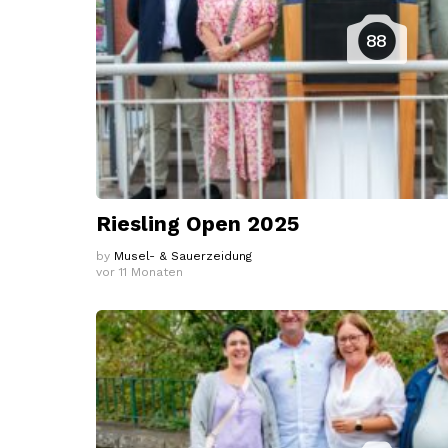
88
Riesling Open 2025
by
Musel- & Sauerzeidung
vor 11 Monaten