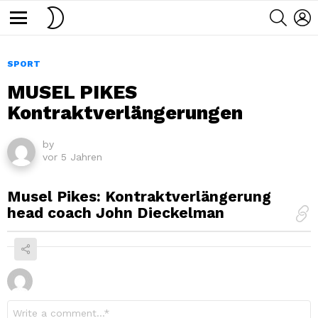
SWITCH
SEARC
L
SKIN
Menu
SPORT
MUSEL PIKES
Kontraktverlängerungen
by
vor 5 Jahren
Musel Pikes: Kontraktverlängerung
head coach John Dieckelman