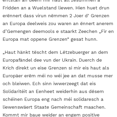
Fridden an a Wuelstand liewen. Hien huet drun
erënnert dass virun nëmmen 2 Joer d‘ Grenzen
an Europa deelweis zou waren an ënnert anerem
d’Gemengen deemools e staarkt Zeechen „Fir en
Europa mat oppene Grenzen“ gesat hunn.
„Haut hänkt tëscht dem Lëtzebuerger an dem
Europafändel dee vun der Ukrain. Duerch de
Krich direkt un eise Grenzen si mir eis haut als
Europäer erëm méi no wéi jee an dat musse mer
och bleiwen. Ech sinn iwwerzeegt dat eis
Solidaritéit an Eenheet weiderhin aus dësem
schéinen Europa eng nach méi solidaresch a
liewenswäert Staate Gemeinschaft maachen.
Kommt mir baue weider an engem positive