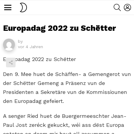
SWITCH
SEARC
L
SKIN
Menu
Europadag 2022 zu Schëtter
by
vor 4 Jahren
Europadag 2022 zu Schëtter
Den 9. Mee huet de Schäffen- a Gemengerot vun
der Schëtter Gemeng a Präsenz vun de
Presidenten a Sekretäre vun de Kommissiounen
den Europadag gefeiert.
A senger Ried huet de Buergermeeschter Jean-
Paul Jost zeréck gekuckt, wéi ass dëst Europa
entstan an deem mir haut all zesummen a