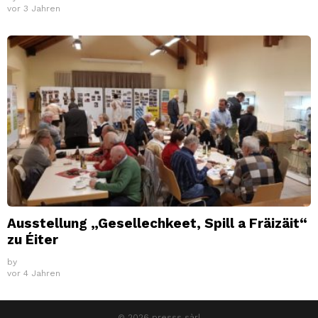
vor 3 Jahren
Ausstellung „Gesellechkeet, Spill a Fräizäit“
zu Éiter
by
vor 4 Jahren
© 2026 presss sàrl