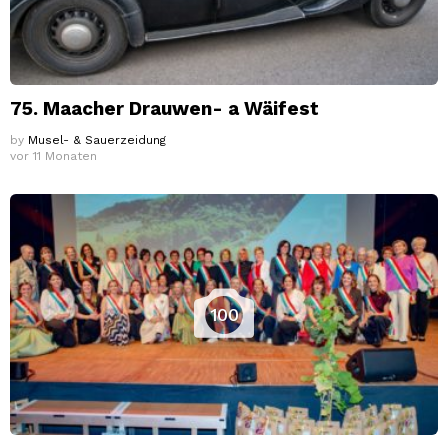
75. Maacher Drauwen- a Wäifest
by
Musel- & Sauerzeidung
vor 11 Monaten
100