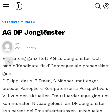
SWITCH
SEARC
L
SKIN
Menu
VERANSTALTUNGEN
AG DP Jonglënster
by
vor 3 Jahren
Et war eng ganz flott AG zu Jonglënster. Och
sinn d’Kandidate fir d’Gemengewale presentéiert
ginn.
D’Ekipp, dat si 7 Fraen, 6 Männer, mat enger
breeder Panoplie u Kompetenzen a Perspektiven.
Vill vun den aktuellen Erausfuerderunge ginn um
kommunalen Niveau geléist, an DP Jonglënster
ass bereet déi Erausfuerderungen unzehuelen.