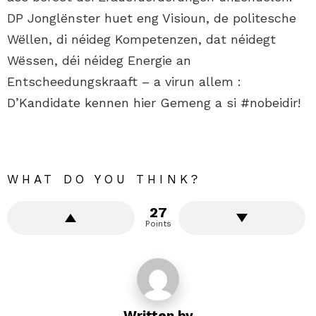
DP Jonglënster huet eng Visioun, de politesche
Wëllen, di néideg Kompetenzen, dat néidegt
Wëssen, déi néideg Energie an
Entscheedungskraaft – a virun allem :
D’Kandidate kennen hier Gemeng a si #nobeidir!
WHAT DO YOU THINK?
27
Points
Written by