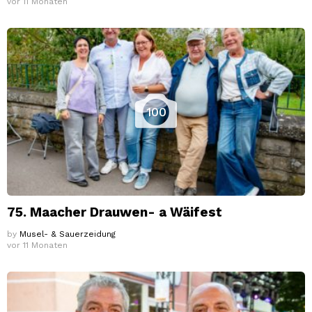
vor 11 Monaten
100
75. Maacher Drauwen- a Wäifest
by
Musel- & Sauerzeidung
vor 11 Monaten