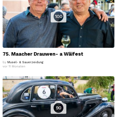
100
75. Maacher Drauwen- a Wäifest
by
Musel- & Sauerzeidung
vor 11 Monaten
90