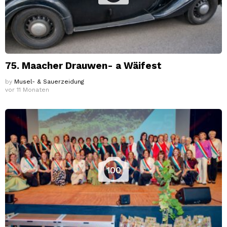
75. Maacher Drauwen- a Wäifest
by
Musel- & Sauerzeidung
vor 11 Monaten
100