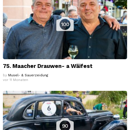
100
75. Maacher Drauwen- a Wäifest
by
Musel- & Sauerzeidung
vor 11 Monaten
90