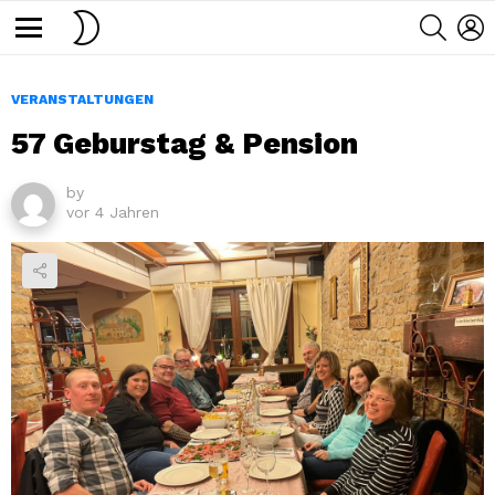
SWITCH
SEARC
L
SKIN
Menu
VERANSTALTUNGEN
57 Geburstag & Pension
by
vor 4 Jahren