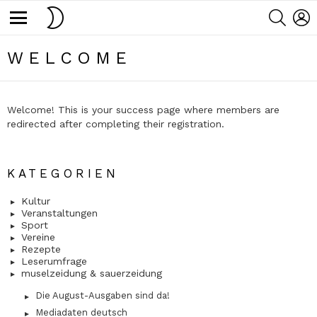
SWITCH
SEARC
L
SKIN
Menu
WELCOME
Welcome! This is your success page where members are
redirected after completing their registration.
KATEGORIEN
Kultur
Veranstaltungen
Sport
Vereine
Rezepte
Leserumfrage
muselzeidung & sauerzeidung
Die August-Ausgaben sind da!
Mediadaten deutsch