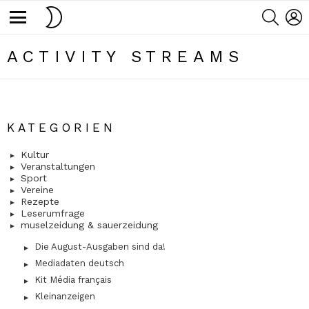
SWITCH
SEARC
L
SKIN
Menu
ACTIVITY STREAMS
KATEGORIEN
Kultur
Veranstaltungen
Sport
Vereine
Rezepte
Leserumfrage
muselzeidung & sauerzeidung
Die August-Ausgaben sind da!
Mediadaten deutsch
Kit Média français
Kleinanzeigen