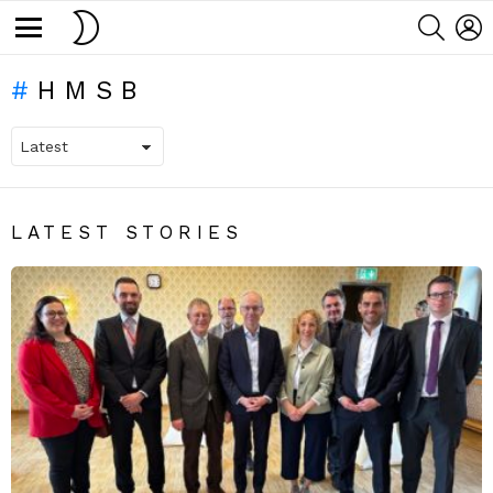
SWITCH
SEARC
L
SKIN
Menu
HMSB
LATEST STORIES