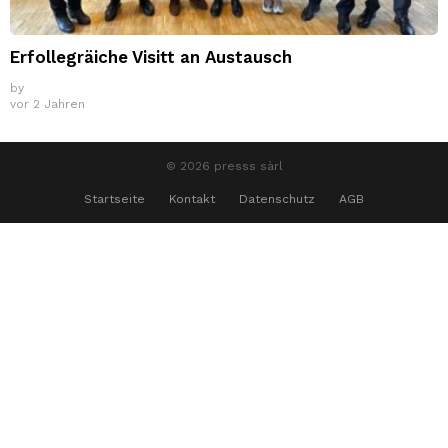
Erfollegräiche Visitt an Austausch
by
vor 2 Jahren
© 2026 presss sàrl
Startseite
Kontakt
Datenschutz
AGB