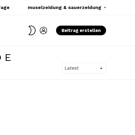
rage
muselzeidung & sauerzeidung
SWITCH
LOGIN
Beitrag erstellen
SKIN
DE