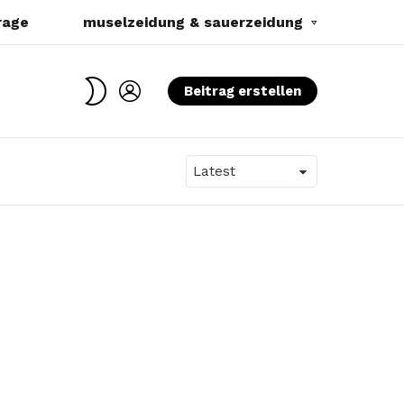
rage
muselzeidung & sauerzeidung
SWITCH
LOGIN
Beitrag erstellen
SKIN